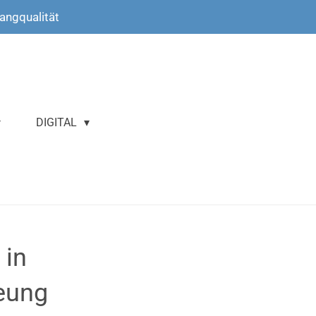
langqualität
DIGITAL
in
eung