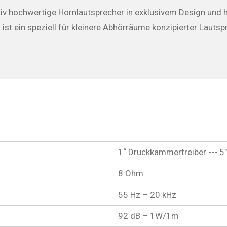
ativ hochwertige Hornlautsprecher in exklusivem Design und 
st ein speziell für kleinere Abhörräume konzipierter Lautspr
1“ Druckkammertreiber --- 
8 Ohm
55 Hz – 20 kHz
92 dB – 1W/1m