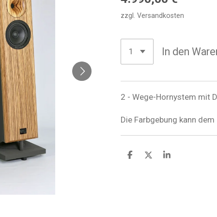
zzgl. Versandkosten
In den Ware
2 - Wege-Hornystem mit D
Die Farbgebung kann dem
T
T
T
e
e
e
i
i
i
l
l
l
e
e
e
n
n
n