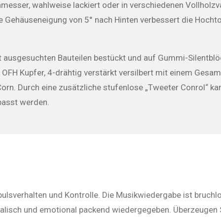
er, wahlweise lackiert oder in verschiedenen Vollholzvar
rte Gehäuseneigung von 5° nach Hinten verbessert die Hocht
it ausgesuchten Bauteilen bestückt und auf Gummi-Silentbl
 OFH Kupfer, 4-drähtig verstärkt versilbert mit einem Ges
Corn. Durch eine zusätzliche stufenlose „Tweeter Conrol“ ka
asst werden.
ulsverhalten und Kontrolle. Die Musikwiedergabe ist bruchl
alisch und emotional packend wiedergegeben. Überzeugen Si