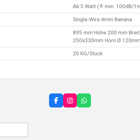
Ab 5 Watt (≙ min. 100dB/1
Single-Wire 4mm Banana
895 mm Höhe 200 mm Breite
250x330mm Horn Ø 120m
20 KG/Stück
F
I
W
a
n
h
c
s
a
e
t
t
b
a
s
o
g
A