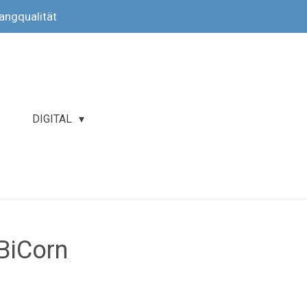
langqualität
DIGITAL
BiCorn