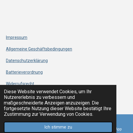
Impressum
Allgemeine Geschäftsbedingungen
Datenschutzerklärung
Batterieverordnung
Widerrufsrecht
Diese Website verwendet Cookies, um Ihr
© 2024 - 2026 klangSTUBE
Nutzererlebnis zu verbessern und
Mit Unterstützung von
Webador
maßgeschneiderte Anzeigen anzuzeigen. Die
fortgesetzte Nutzung dieser Website bestätigt Ihre
Zustimmung zur Verwendung von Cookies.
Ich stimme zu
E-Mail
Telefon
Karte
WhatsApp