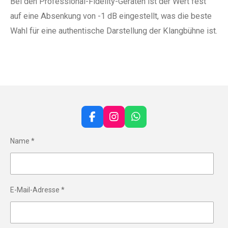
Bei den Professional-Fidelity-Geräten ist der Wert fest
auf eine Absenkung von -1 dB eingestellt, was die beste
Wahl für eine authentische Darstellung der Klangbühne ist.
F
I
W
a
n
h
c
s
a
Name *
e
t
t
b
a
s
o
g
A
o
r
p
k
a
p
E-Mail-Adresse *
m