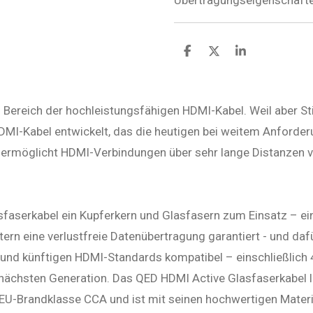
T
T
T
e
e
e
i
i
i
l
l
l
e
e
e
 Bereich der hochleistungsfähigen HDMI-Kabel. Weil aber Sti
n
n
n
DMI-Kabel entwickelt, das die heutigen bei weitem Anforderu
 ermöglicht HDMI-Verbindungen über sehr lange Distanzen v
faserkabel ein Kupferkern und Glasfasern zum Einsatz – ein
rn eine verlustfreie Datenübertragung garantiert - und da
len und künftigen HDMI-Standards kompatibel – einschließli
ächsten Generation. Das QED HDMI Active Glasfaserkabel läs
EU-Brandklasse CCA und ist mit seinen hochwertigen Materia