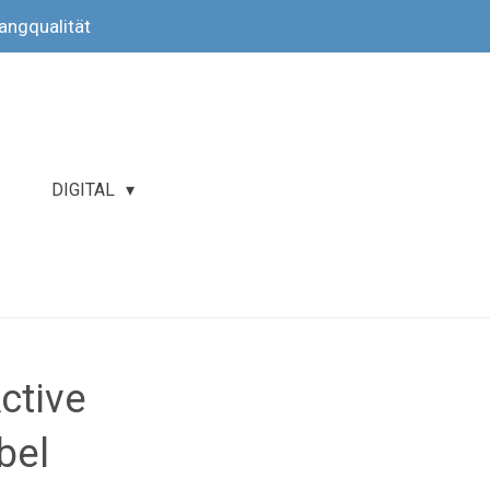
langqualität
DIGITAL
ctive
bel