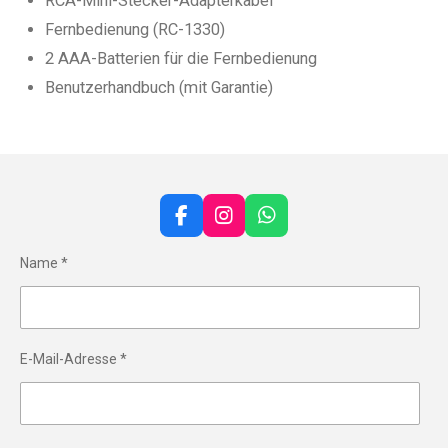
RCA-Mini-Stecker-Adapterkabel
Fernbedienung (RC-1330)
2 AAA-Batterien für die Fernbedienung
Benutzerhandbuch (mit Garantie)
F
I
W
a
n
h
c
s
a
Name *
e
t
t
b
a
s
o
g
A
o
r
p
k
a
p
E-Mail-Adresse *
m