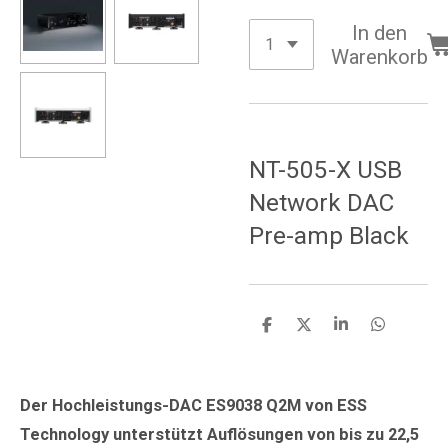
In den
Warenkorb
NT-505-X USB
Network DAC
Pre-amp Black
T
T
T
T
e
e
e
e
i
i
i
i
l
l
l
l
e
e
e
e
Der Hochleistungs-DAC ES9038 Q2M von ESS
n
n
n
n
Technology unterstützt Auflösungen von bis zu 22,5