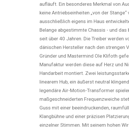
aufläuft. Ein besonderes Merkmal von Audi
keine Antriebseinheiten „von der Stange“
ausschließlich eigens im Haus entwickelte
Belange abgestimmte Chassis - und das b
seit über 40 Jahren. Die Treiber werden
dänischen Hersteller nach den strengen 
Gründer und Mastermind Ole Klifoth gefer
Manufaktur werden diese auf Herz und Nie
Handarbeit montiert. Zwei leistungsstar
linearem Hub, ein äußerst neutral klingen
legendäre Air-Motion-Transformer spiele
maßgeschneiderten Frequenzweiche stets
Guss mit einer beeindruckenden, raumfül
Klangbühne und einer präzisen Platzieru
einzelner Stimmen. Mit seinem hohen Wi