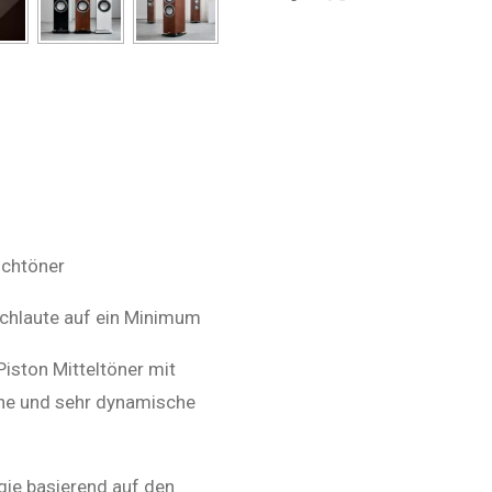
e
e
e
i
i
i
l
l
l
e
e
e
n
n
n
ochtöner
schlaute auf ein Minimum
 Piston Mitteltöner mit
che und sehr dynamische
ie basierend auf den