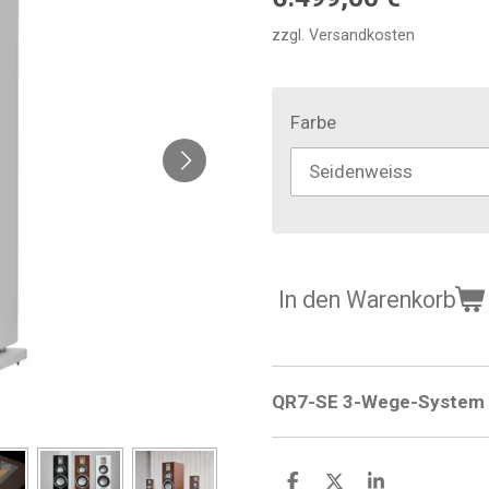
zzgl. Versandkosten
Farbe
In den Warenkorb
QR7-SE 3-Wege-System
T
T
T