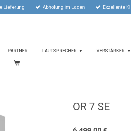
e Lieferung
Abholung im Laden
Exzellente K
PARTNER
LAUTSPRECHER
VERSTÄRKER
OR 7 SE
6.499,00 €